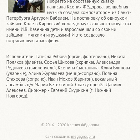
Либретто на собственную сказку
написала Ксения Фёдорова, волшебная
музыка создана композитором из Санкт-
Петербурга Артуром Вабелем. На постановку об одноухом
зайчике Коле в Кировский колледж музыкального искусства
имени И.В. Казенина дети и взрослые шли со своими
зайцами - мягкими игрушками! И это создавало
потрясающую атмосферу.
Исполнители: Татьяна Рябова (орган, фортепиано), Никита
Поляков (флейта), Софья Шихова (скрипка), Александра
Редникова (виолончель), Ксенина Сметанина, Юлия Блинова
(ударные), Алина Журавлёва (меццо-сопрано), Полина
Стахеева (сопрано), Иван Мохов (баритон), вокальный
ансамбль п/у Марии Бетехтиной. Сказку прочёл Даниил
Алексеев. Дирижёр - Евгений Скурихин (г. Нижний
Новгород).
© 2016 - 2026 Ксения Фёдорова
Сайт создан в:
megagroup.ru